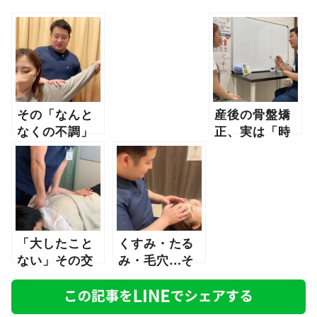
その「なんと
産後の骨盤矯
なくの不調」
正、実は「時
あとまわしに
間との勝負」
していません
ってご存知で
か？
すか？
「大したこと
くすみ・たる
ない」その交
み・毛穴…そ
通事故、本当
の肌悩み、先
に大丈夫です
送りしていま
か？
せんか？