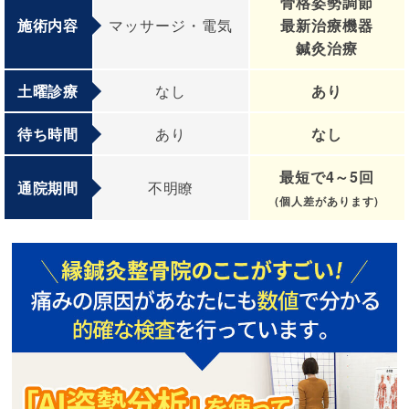
骨格姿勢調節
施術内容
マッサージ・電気
最新治療機器
鍼灸治療
土曜診療
なし
あり
待ち時間
あり
なし
最短で4～5回
通院期間
不明瞭
(個人差があります)